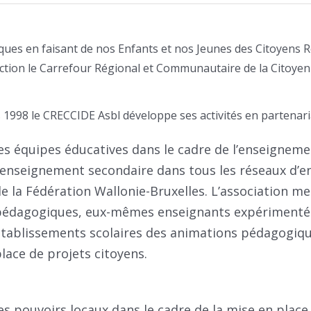
ues en faisant de nos Enfants et nos Jeunes des Citoyens Res
viction le Carrefour Régional et Communautaire de la Citoye
 1998 le CRECCIDE Asbl développe ses activités en partenaria
les équipes éducatives dans le cadre de l’enseignem
’enseignement secondaire dans tous les réseaux d’e
e la Fédération Wallonie-Bruxelles. L’association m
pédagogiques, eux-mêmes enseignants expérimentés
établissements scolaires des animations pédagogiqu
lace de projets citoyens.
es pouvoirs locaux dans le cadre de la mise en place 