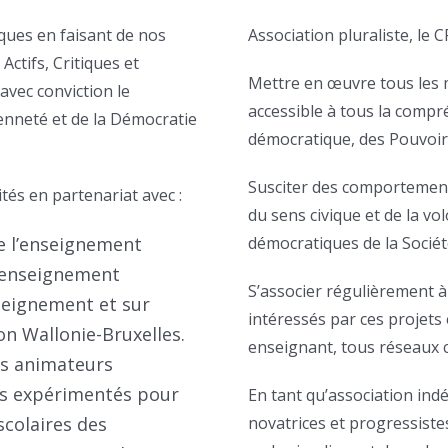
ques en faisant de nos
Association pluraliste, le 
ctifs, Critiques et
Mettre en œuvre tous les 
 avec conviction le
accessible à tous la comp
enneté et de la Démocratie
démocratique, des Pouvoir
Susciter des comportement
tés en partenariat avec :
du sens civique et de la v
de l’enseignement
démocratiques de la Sociét
’enseignement
S’associer régulièrement à
seignement et sur
intéressés par ces projets 
on Wallonie-Bruxelles.
enseignant, tous réseaux c
es animateurs
s expérimentés pour
En tant qu’association in
scolaires des
novatrices et progressistes