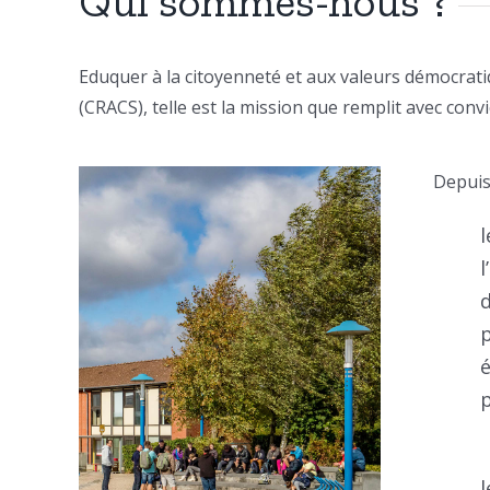
Qui sommes-nous ?
Eduquer à la citoyenneté et aux valeurs démocratiq
(CRACS), telle est la mission que remplit avec con
Depuis
l
d
p
l