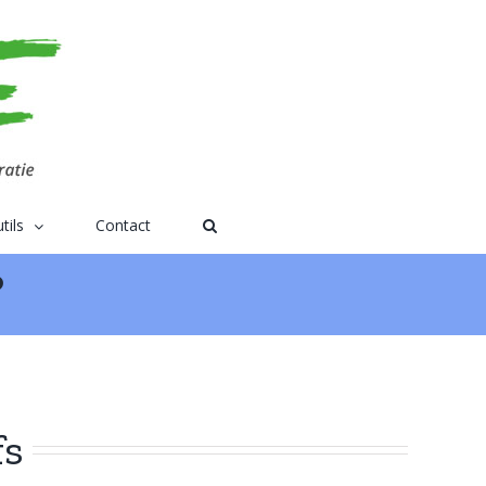
tils
Contact
?
fs