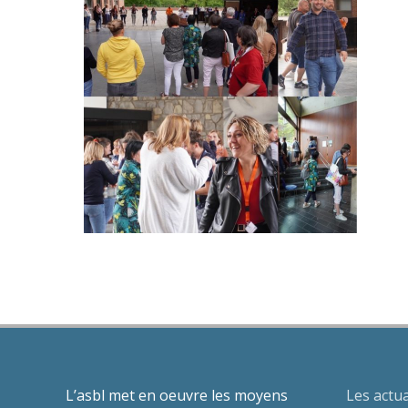
L’asbl met en oeuvre les moyens
Les actua