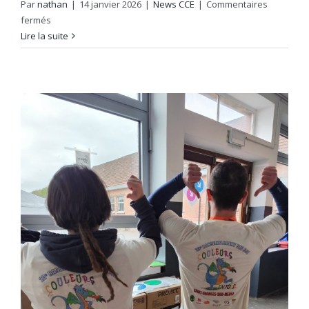
Par
nathan
|
14 janvier 2026
|
News CCE
|
Commentaires
sur
fermés
25e
Lire la suite
Rassemblement
des
Conseils
d’Enfants
de
Wallonie