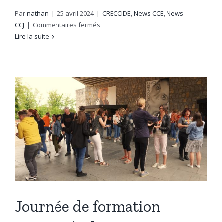
Par
nathan
|
25 avril 2024
|
CRECCIDE
,
News CCE
,
News
sur
CCJ
|
Commentaires fermés
Candidature
Lire la suite
Rassemblement
CCE
et
CCJ
2025
Journée de formation