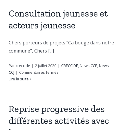
la
crise
Consultation jeunesse et
sur
acteurs jeunesse
notre
travail
avec
Chers porteurs de projets "Ca bouge dans notre
les
jeunes
commune", Chers [...]
?
Par
creccide
|
2 juillet 2020
|
CRECCIDE
,
News CCE
,
News
sur
CCJ
|
Commentaires fermés
Consultation
Lire la suite
jeunesse
et
acteurs
jeunesse
Reprise progressive des
différentes activités avec