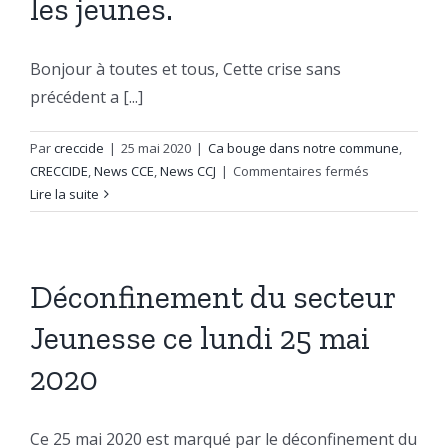
les jeunes.
Bonjour à toutes et tous, Cette crise sans
précédent a [...]
Par
creccide
|
25 mai 2020
|
Ca bouge dans notre commune
,
sur
CRECCIDE
,
News CCE
,
News CCJ
|
Commentaires fermés
Reprise
Lire la suite
progressive
des
différentes
activités
Déconfinement du secteur
avec
Jeunesse ce lundi 25 mai
les
jeunes.
2020
Ce 25 mai 2020 est marqué par le déconfinement du