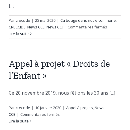
[...]
Par
creccide
|
25 mai 2020
|
Ca bouge dans notre commune
,
sur
CRECCIDE
,
News CCE
,
News CCJ
|
Commentaires fermés
Déconfineme
Lire la suite
du
secteur
Jeunesse
ce
Appel à projet « Droits de
lundi
l’Enfant »
25
mai
2020
Ce 20 novembre 2019, nous fêtions les 30 ans [...]
Par
creccide
|
10 janvier 2020
|
Appel à projets
,
News
sur
CCE
|
Commentaires fermés
Appel
Lire la suite
à