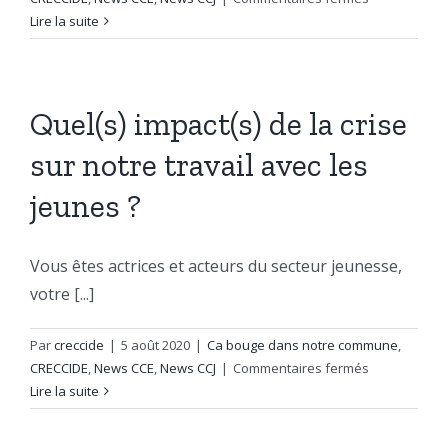
S’impliquer
Lire la suite
et
rester
motivé
en
Quel(s) impact(s) de la crise
tant
sur notre travail avec les
que
jeune
jeunes ?
durant
la
crise.
Vous êtes actrices et acteurs du secteur jeunesse,
votre [...]
Par
creccide
|
5 août 2020
|
Ca bouge dans notre commune
,
sur
CRECCIDE
,
News CCE
,
News CCJ
|
Commentaires fermés
Quel(s)
Lire la suite
impact(s)
de