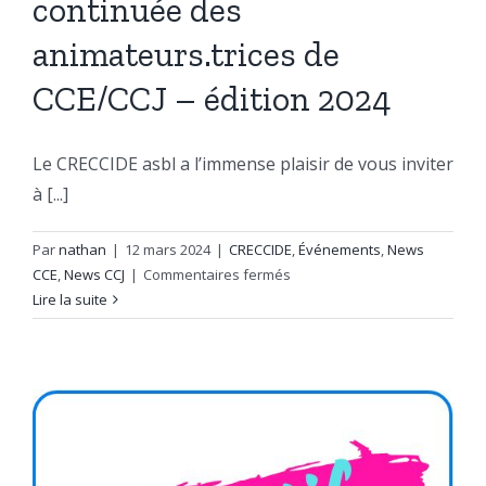
continuée des
animateurs.trices de
CCE/CCJ – édition 2024
Le CRECCIDE asbl a l’immense plaisir de vous inviter
à [...]
Par
nathan
|
12 mars 2024
|
CRECCIDE
,
Événements
,
News
sur
CCE
,
News CCJ
|
Commentaires fermés
Journée
Lire la suite
de
formation
continuée
des
animateurs.trices
de
CCE/CCJ