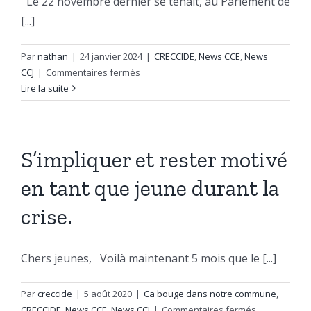
Le 22 novembre dernier se tenait, au Parlement de
[...]
Par
nathan
|
24 janvier 2024
|
CRECCIDE
,
News CCE
,
News
sur
CCJ
|
Commentaires fermés
Objectif
Lire la suite
PADE
:
clap
de
S’impliquer et rester motivé
fin
en tant que jeune durant la
du
projet
crise.
Chers jeunes, Voilà maintenant 5 mois que le [...]
Par
creccide
|
5 août 2020
|
Ca bouge dans notre commune
,
sur
CRECCIDE
,
News CCE
,
News CCJ
|
Commentaires fermés