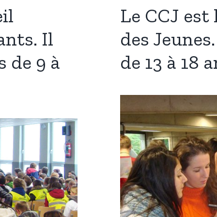
il
Le CCJ est
ts. Il
des Jeunes.
s de 9 à
de 13 à 18 a