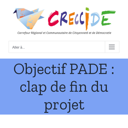
Skip
to
content
Aller à...
Objectif PADE :
clap de fin du
projet