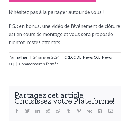
N’hésitez pas à la partager autour de vous !
P.S. : en bonus, une vidéo de l’événement de clôture
est en cours de montage et vous sera proposée
bientôt, restez attentifs !
Par
nathan
|
24 janvier 2024
|
CRECCIDE
,
News CCE
,
News
sur
CCJ
|
Commentaires fermés
Objectif
PADE
:
clap
Partagez cet article,
de
Choisissez votre Plateforme!
fin
du
Facebook
Twitter
LinkedIn
Reddit
WhatsApp
Tumblr
Pinterest
Vk
Xing
Email
projet