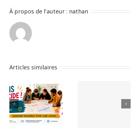
À propos de l'auteur :
nathan
Articles similaires
Conseils
25e
Communaux
e
Rassembl
de Jeunes
E
des
– Appel à
Conseils
candidatures
tion
d’Enfants
–
de