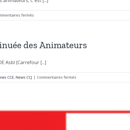
animateurs, C'est [...]
sur
mmentaires fermés
Rassemblement
CCE
2020
inuée des Animateurs
 Asbl (Carrefour [...]
sur
ews CCE
,
News CCJ
|
Commentaires fermés
Journée
de
Formation
Continuée
des
Animateurs