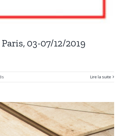
 Paris, 03-07/12/2019
sur
és
Lire la suite
Visite
d’étude
Conseils
de
Jeunesse
et
budgets
participatifs,