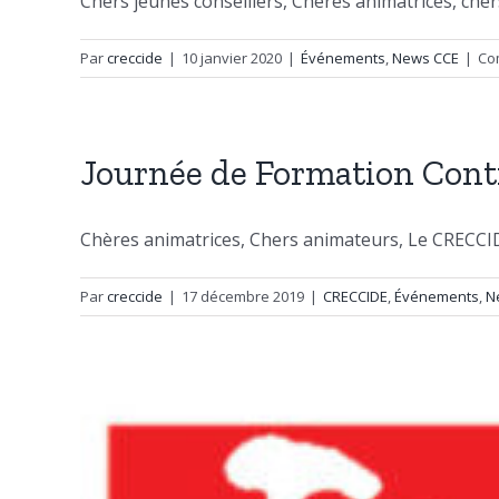
Chers jeunes conseillers, Chères animatrices, chers 
Par
creccide
|
10 janvier 2020
|
Événements
,
News CCE
|
Co
Journée de Formation Cont
Chères animatrices, Chers animateurs, Le CRECCIDE
Par
creccide
|
17 décembre 2019
|
CRECCIDE
,
Événements
,
N