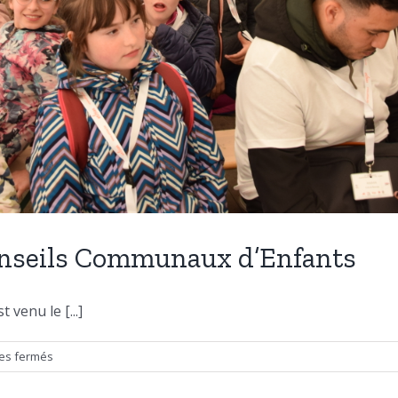
nseils Communaux d’Enfants
venu le [...]
sur
es fermés
21e
Rassemblement