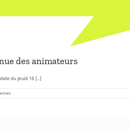
inue des animateurs
te du jeudi 16 [...]
sur
fermés
Journée
de
formation
continue
des