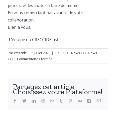
jeunes, et les inciter à faire de même.
En vous remerciant par avance de votre
collaboration,
Bien à vous,
L’équipe du CRECCIDE asbl,
Par
creccide
|
2 juillet 2020
|
CRECCIDE
,
News CCE
,
News
sur
CCJ
|
Commentaires fermés
Consultation
jeunesse
et
acteurs
Partagez cet article,
jeunesse
Choisissez votre Plateforme!
Facebook
Twitter
LinkedIn
Reddit
WhatsApp
Tumblr
Pinterest
Vk
Xing
Email