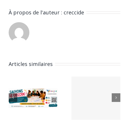
À propos de l'auteur :
creccide
Articles similaires
Conseils
25e
Communaux
e
Rassembl
de Jeunes
E
des
– Appel à
Conseils
candidatures
tion
d’Enfants
–
de