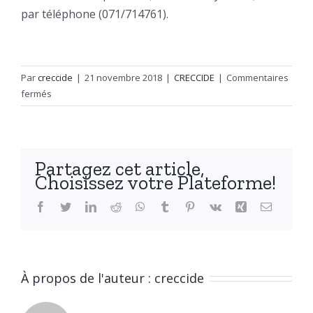
par téléphone (071/714761).
Par
creccide
|
21 novembre 2018
|
CRECCIDE
|
Commentaires
sur
fermés
Animation
à
l’attention
du
Partagez cet article,
3e
Choisissez votre Plateforme!
degré
de
Facebook
Twitter
LinkedIn
Reddit
WhatsApp
Tumblr
Pinterest
Vk
Xing
Email
l’enseignement
fondamental
À propos de l'auteur :
creccide