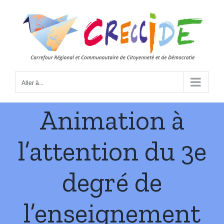
Skip
to
content
Aller à...
Animation à
l’attention du 3e
degré de
l’enseignement