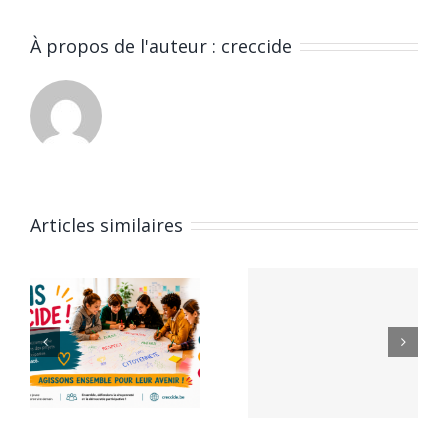
À propos de l'auteur :
creccide
Articles similaires
Conseils
25e
Communaux
e
Rassembl
de Jeunes
E
des
– Appel à
Conseils
candidatures
tion
d’Enfants
–
de