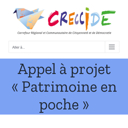
Skip
to
content
Aller à...
Appel à projet
« Patrimoine en
poche »