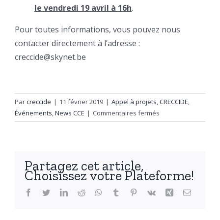
le vendredi 19 avril à 16h
.
Pour toutes informations, vous pouvez nous
contacter directement à l’adresse :
creccide@skynet.be
Par
creccide
|
11 février 2019
|
Appel à projets
,
CRECCIDE
,
sur
Événements
,
News CCE
|
Commentaires fermés
Appel
à
projet
« Patrimoine
Partagez cet article,
en
Choisissez votre Plateforme!
poche »
Facebook
Twitter
LinkedIn
Reddit
WhatsApp
Tumblr
Pinterest
Vk
Xing
Email