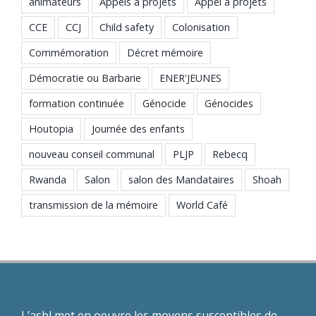
animateurs
Appels à projets
Appel à projets
CCE
CCJ
Child safety
Colonisation
Commémoration
Décret mémoire
Démocratie ou Barbarie
ENER'JEUNES
formation continuée
Génocide
Génocides
Houtopia
Journée des enfants
nouveau conseil communal
PLJP
Rebecq
Rwanda
Salon
salon des Mandataires
Shoah
transmission de la mémoire
World Café
L’asbl met en oeuvre les moyens susceptibles de