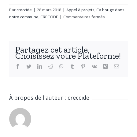
Par
creccide
|
28 mars 2018
|
Appel à projets
,
Ca bouge dans
sur
notre commune
,
CRECCIDE
|
Commentaires fermés
«
Politique
locale
de
Partagez cet article,
jeunesse
Choisissez votre Plateforme!
participative
»
Facebook
Twitter
LinkedIn
Reddit
WhatsApp
Tumblr
Pinterest
Vk
Xing
Email
À propos de l'auteur :
creccide