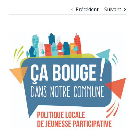
Précédent
Suivant
Voir
l'image
agrandie