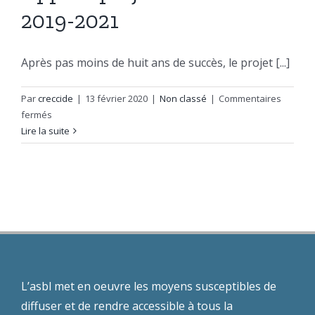
2019-2021
Après pas moins de huit ans de succès, le projet [...]
Par
creccide
|
13 février 2020
|
Non classé
|
Commentaires
sur
fermés
Appel
Lire la suite
à
projet
Éner’Jeunes
2019-
2021
L’asbl met en oeuvre les moyens susceptibles de
diffuser et de rendre accessible à tous la